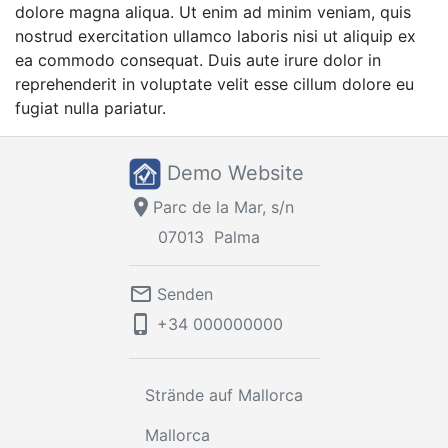
dolore magna aliqua. Ut enim ad minim veniam, quis
nostrud exercitation ullamco laboris nisi ut aliquip ex
ea commodo consequat. Duis aute irure dolor in
reprehenderit in voluptate velit esse cillum dolore eu
fugiat nulla pariatur.
Demo Website
location_on
Parc de la Mar, s/n
07013
Palma
mail_outline
Senden
phone_iphone
+34
000000000
Strände auf Mallorca
Mallorca